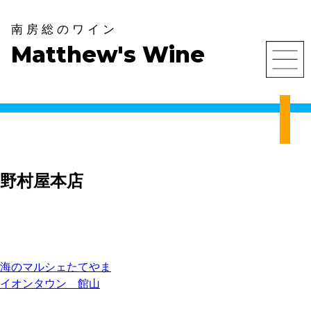
S
k
南房総のワイン
i
Matthew's Wine
p
t
o
c
o
n
t
e
野村屋本店
n
t
投
海のマルシェたてやま
イオンタウン 館山
稿