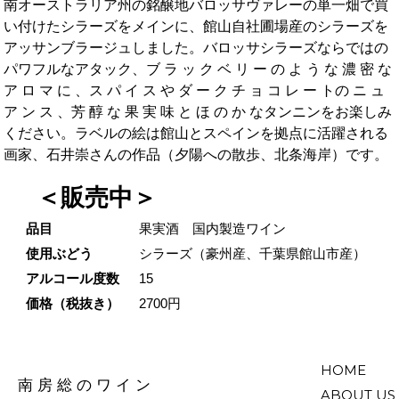
南オーストラリア州の銘醸地バロッサヴァレーの単一畑で買
い付けたシラーズをメインに、館山自社圃場産のシラーズを
アッサンブラージュしました。バロッサシラーズならではの
パワフルなアタック、ブ ラ ッ ク ベ リ ー の よ う な 濃 密 な
ア ロ マ に 、ス パ イ ス や ダ ー ク チ ョ コ レ ー トの ニ ュ
ア ン ス 、芳 醇 な 果 実 味 と ほ の か なタンニンをお楽しみ
ください。ラベルの絵は館山とスペインを拠点に活躍される
画家、石井崇さんの作品（夕陽への散歩、北条海岸）です。
販売中
品目
果実酒 国内製造ワイン
使用ぶどう
シラーズ（豪州産、千葉県館山市産）
アルコール度数
15
価格（税抜き）
2700円
HOME
南房総のワイン
ABOUT US