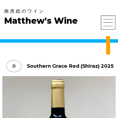
S
k
南房総のワイン
i
Matthew's Wine
p
t
o
c
o
n
t
Southern Grace Red (Shiraz) 2025
e
赤
n
t